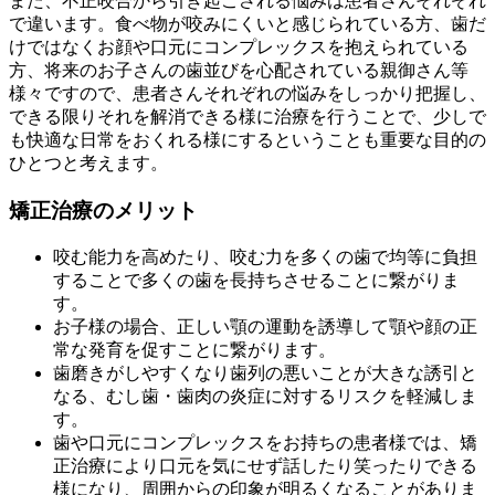
また、不正咬合から引き起こされる悩みは患者さんそれぞれ
で違います。食べ物が咬みにくいと感じられている方、歯だ
けではなくお顔や口元にコンプレックスを抱えられている
方、将来のお子さんの歯並びを心配されている親御さん等
様々ですので、患者さんそれぞれの悩みをしっかり把握し、
できる限りそれを解消できる様に治療を行うことで、少しで
も快適な日常をおくれる様にするということも重要な目的の
ひとつと考えます。
矯正治療のメリット
咬む能力を高めたり、咬む力を多くの歯で均等に負担
することで多くの歯を長持ちさせることに繋がりま
す。
お子様の場合、正しい顎の運動を誘導して顎や顔の正
常な発育を促すことに繋がります。
歯磨きがしやすくなり歯列の悪いことが大きな誘引と
なる、むし歯・歯肉の炎症に対するリスクを軽減しま
す。
歯や口元にコンプレックスをお持ちの患者様では、矯
正治療により口元を気にせず話したり笑ったりできる
様になり、周囲からの印象が明るくなることがありま