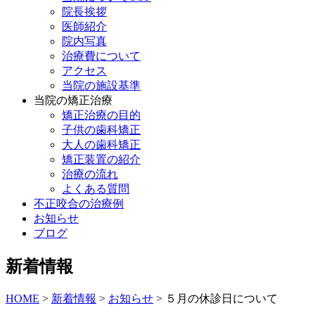
院長挨拶
医師紹介
院内写真
治療費について
アクセス
当院の施設基準
当院の矯正治療
矯正治療の目的
子供の歯科矯正
大人の歯科矯正
矯正装置の紹介
治療の流れ
よくある質問
不正咬合の治療例
お知らせ
ブログ
新着情報
HOME
>
新着情報
>
お知らせ
>
５月の休診日について