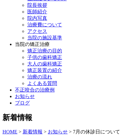
院長挨拶
医師紹介
院内写真
治療費について
アクセス
当院の施設基準
当院の矯正治療
矯正治療の目的
子供の歯科矯正
大人の歯科矯正
矯正装置の紹介
治療の流れ
よくある質問
不正咬合の治療例
お知らせ
ブログ
新着情報
HOME
>
新着情報
>
お知らせ
>
7月の休診日について